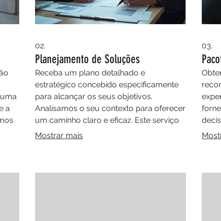
02.
03.
Planejamento de Soluções
Paco
ção
Receba um plano detalhado e
Obten
estratégico concebido especificamente
reco
r uma
para alcançar os seus objetivos.
exper
e a
Analisamos o seu contexto para oferecer
forne
imos
um caminho claro e eficaz. Este serviço
decis
s
garante que cada passo é
conhe
Mostrar mais
Most
ra
cuidadosamente considerado para o seu
impul
idual
sucesso.