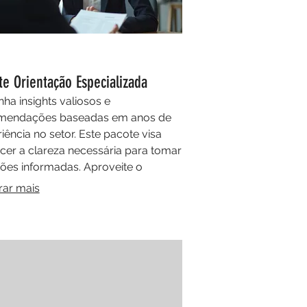
te Orientação Especializada
ha insights valiosos e
mendações baseadas em anos de
iência no setor. Este pacote visa
cer a clareza necessária para tomar
ões informadas. Aproveite o
cimento de especialistas para
rar mais
sionar os seus resultados.