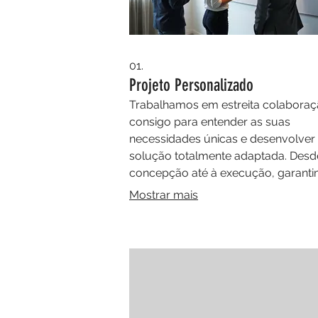
01.
Projeto Personalizado
Trabalhamos em estreita colabora
consigo para entender as suas
necessidades únicas e desenvolve
solução totalmente adaptada. Desd
concepção até à execução, garant
que o resultado final exceda as sua
Mostrar mais
expectativas. Este serviço é ideal pa
projetos que exigem um toque indiv
e criatividade sem limites.