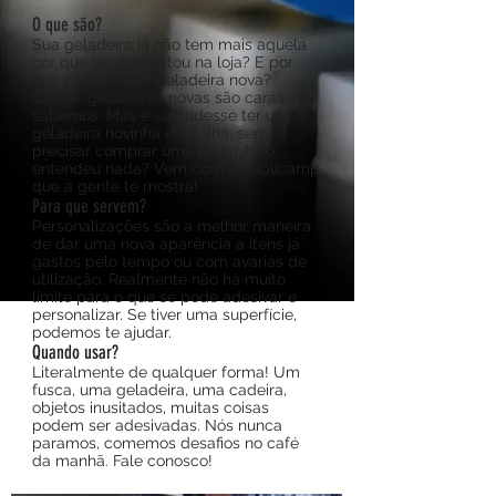
O que são?
Sua geladeira já não tem mais aquela
cor que te conquistou na loja? E por
que não ter uma geladeira nova?
Calma, geladeiras novas são caras, nós
sabemos. Mas e se pudesse ter uma
geladeira novinha em folha, sem
precisar comprar uma nova? Não
entendeu nada? Vem com a Publicamp
que a gente te mostra!
Para que servem?
Personalizações são a melhor maneira
de dar uma nova aparência a itens já
gastos pelo tempo ou com avarias de
utilização. Realmente não há muito
limite para o que se pode adesivar e
personalizar. Se tiver uma superfície,
podemos te ajudar.
Quando usar?
Literalmente de qualquer forma! Um
fusca, uma geladeira, uma cadeira,
objetos inusitados, muitas coisas
podem ser adesivadas. Nós nunca
paramos, comemos desafios no café
da manhã. Fale conosco!